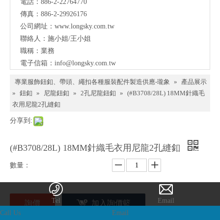
電話：886-2-22764770
料、
傳真：886-2-29926176
鈕
公司網址：
www.longsky.com.tw
聯絡人：施小姐/王小姐
扣、
職稱：業務
扣
電子信箱：
info@longsky.com.tw
環、
專業服飾鈕釦、帶頭、繩扣各種服裝配件製造供應-瓏象
»
產品展示
繩
»
鈕釦
»
尼龍鈕釦
»
2孔尼龍鈕釦
»
(#B3708/28L) 18MM針織毛
衣用尼龍2孔縫釦
扣、
分享到:
服飾
配件
(#B3708/28L) 18MM針織毛衣用尼龍2孔縫釦
製造
數量：
供應
與我
詢價
加入詢價籃
們聯