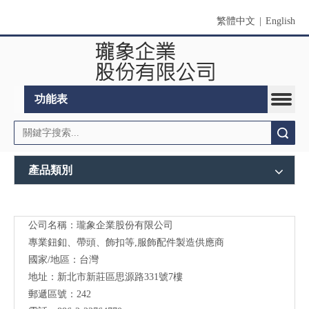
繁體中文
|
English
功能表
搜索
產品類別
公司名稱：瓏象企業股份有限公司
Long
專業鈕釦、帶頭、飾扣等,服飾配件製造供應商
Sky-
國家/地區：台灣
地址：新北市新莊區思源路331號7樓
服裝
郵遞區號：242
輔