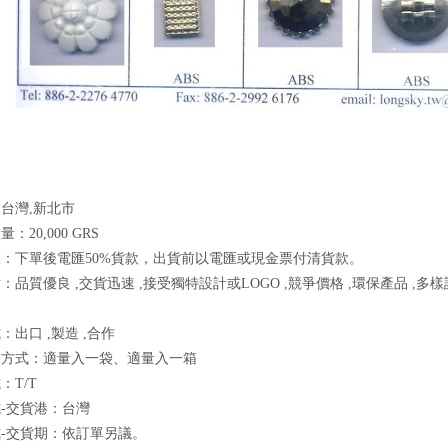
台灣,新北市
：20,000 GRS
：下單後電匯50%貨款，出貨前以電匯或現金票付清貨款。
：品質優良 ,交貨迅速 ,接受獨特設計或LOGO ,競爭價格 ,環保產品 ,多
：出口 ,製造 ,合作
裝方式：適量入一袋、適量入一箱
：T/T
-交貨港：台灣
-交貨期：依訂單另議。