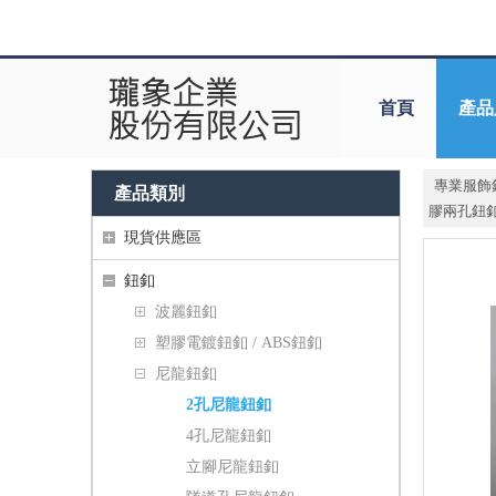
首頁
產品
專業服飾
產品類別
膠兩孔鈕
現貨供應區
鈕釦
波麗鈕釦
塑膠電鍍鈕釦 / ABS鈕釦
尼龍鈕釦
2孔尼龍鈕釦
4孔尼龍鈕釦
立腳尼龍鈕釦