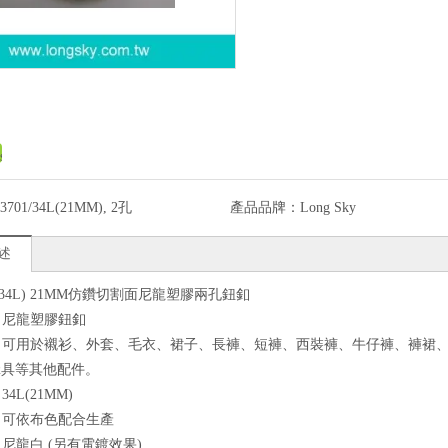
3701/34L(21MM), 2孔
產品品牌：
Long Sky
述
01/34L) 21MM仿鑽切割面尼龍塑膠兩孔鈕釦
質：尼龍塑膠鈕釦
途：可用於襯衫、外套、毛衣、裙子、長褲、短褲、西裝褲、牛仔褲、褲裙
傘具等其他配件。
34L(21MM)
色：可依布色配合生產
：尼龍白 (另有電鍍效果)