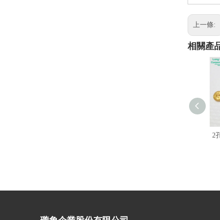
上一條:
相關產
2