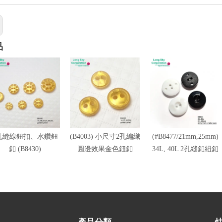
品
孔縫線鈕扣、水鑽鈕
(B4003) 小尺寸2孔編織
(#B8477/21mm,25mm)
釦 (B8430)
圓邊效果金色鈕釦
34L, 40L 2孔縫釦紐釦