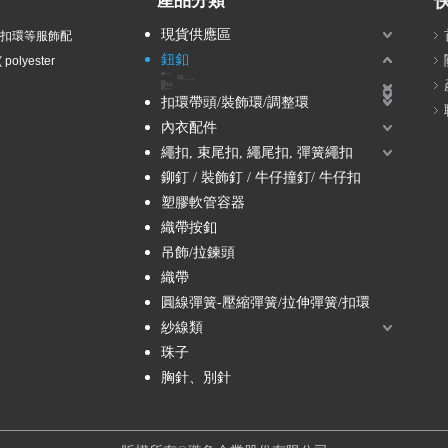
產品分類
現貨供應區
衣扣環等服飾配
鈕釦
olyester
波麗鈕釦
塑膠電鍍鈕釦 / ABS鈕釦
尼龍鈕釦
2孔尼龍鈕釦
4孔尼龍鈕釦
立腳尼龍鈕釦
隧道孔尼龍鈕釦
12L, 14L, 16L, 18L -尼龍小鈕釦
兒童鈕釦
壓克力鈕釦
組合鈕釦
塘瓷鈕釦-貴族風、軍裝風
蔥鈕釦-金蔥、銀蔥、彩蔥
鑽釦-水鑽、壓克力鑽、珍珠
木質鈕釦
金屬鈕釦
壓釦 / 五爪釦 / 按釦 / 四合釦
雷射刻字釦
扣環帶頭/裝飾環/調整環
內衣配件
繩扣, 束尾扣, 繩尾扣, 彈簧繩扣
鉚釘 / 裝飾釘 / 牛仔撞釘/ 牛仔扣
塑膠軟管容器
織帶按釦
吊飾/拉鍊頭
織帶
圓線彈簧-壓縮彈簧/拉伸彈簧/扣環
紗線類
珠子
胸針、別針