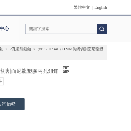
繁體中文
|
English
中心
搜索
釦
»
2孔尼龍鈕釦
»
(#B3701/34L) 21MM仿鑽切割面尼龍塑
1MM仿鑽切割面尼龍塑膠兩孔鈕釦
入詢價籃