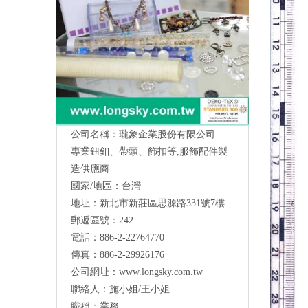
公司名稱：瓏象企業股份有限公司
專業鈕釦、帶頭、飾扣等,服飾配件製
造供應商
國家/地區：台灣
地址：新北市新莊區思源路331號7樓
Long Sky- 服裝輔料、鈕扣、扣環、繩扣、
郵遞區號：242
服飾配件製造供應
與我們聯絡
電話：886-2-22764770
傳真：886-2-29926176
公司網址：
www.longsky.com.tw
聯絡人：施小姐/王小姐
職稱：業務