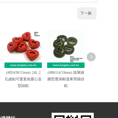
下一條:
(#B3438/15mm) 24L 2
(#B6114/19mm) 陸軍綠
(#B6115) 45L
孔縫釦可愛童裝愛心造
圓型寬洞耐溫軍用插頭
彩軍服寬孔插頭
型紐釦
釦
溫軍用鈕釦