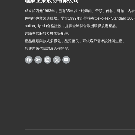
瓏象企業股份有限公司
成立於西元1983年，
已有35年以上於鈕釦、帶頭、飾扣、繩扣、內
件輔料專業製造經驗。早於1999年起即擁有Oeko-Tex Standard 100 ( p
button, dyed )
合格證照，提供全球符合歐洲環保規定產品。
經驗專營服飾及鞋飾等配件。
產品種類與款式多樣化，品質優良，可依客戶需求設計與生產。
歡迎您來信洽詢及合作開發。