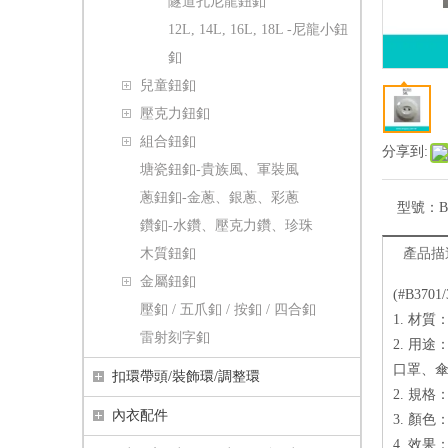
隧道孔尼龍鈕釦
12L, 14L, 16L, 18L -尼龍小鈕
釦
兒童鈕釦
壓克力鈕釦
組合鈕釦
分享到:
塘瓷鈕釦-貴族風、軍裝風
蔥鈕釦-金蔥、銀蔥、彩蔥
型號：
B
鑽釦-水鑽、壓克力鑽、珍珠
木質鈕釦
產品描
金屬鈕釦
(#B37
壓釦 / 五爪釦 / 按釦 / 四合釦
1. 材
雷射刻字釦
2. 用
口罩、
扣環帶頭/裝飾環/調整環
2. 規格：
內衣配件
3. 顏
4. 效果