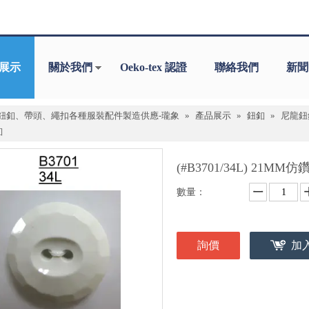
展示
關於我們
Oeko-tex 認證
聯絡我們
新聞
鈕釦、帶頭、繩扣各種服裝配件製造供應-瓏象
»
產品展示
»
鈕釦
»
尼龍鈕
釦
(#B3701/34L) 2
數量：
詢價
加