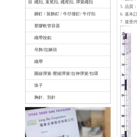
繩扣, 束尾扣, 繩尾扣, 彈簧繩扣
5. 品
鉚釘 / 裝飾釘 / 牛仔撞釘/ 牛仔扣
6. 基本訂
7. 接受
塑膠軟管容器
織帶按釦
吊飾/拉鍊頭
織帶
圓線彈簧-壓縮彈簧/拉伸彈簧/扣環
珠子
胸針、別針