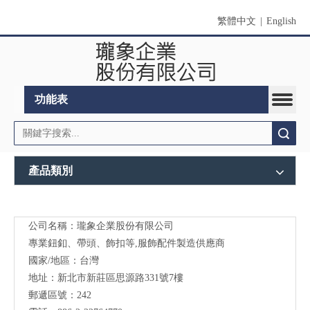
繁體中文
|
English
功能表
搜索
產品類別
公司名稱：瓏象企業股份有限公司
Long
專業鈕釦、帶頭、飾扣等,服飾配件製造供應商
Sky-
國家/地區：台灣
地址：新北市新莊區思源路331號7樓
服裝
郵遞區號：242
輔