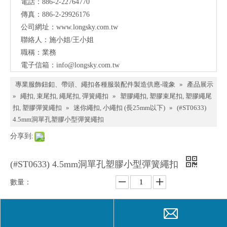
電話：886-2-22764770
料、
傳真：886-2-29926176
鈕
公司網址：
www.longsky.com.tw
聯絡人：施小姐/王小姐
扣、
職稱：業務
扣
電子信箱：
info@longsky.com.tw
環、
專業服飾鈕釦、帶頭、繩扣各種服裝配件製造供應-瓏象
»
產品展示
繩
»
繩扣, 束尾扣, 繩尾扣, 彈簧繩扣
»
塑膠繩扣, 塑膠束尾扣, 塑膠繩尾
扣, 塑膠彈簧繩扣
»
迷你繩扣, 小繩扣 (長25mm以下)
»
(#ST0633)
扣、
4.5mm洞單孔塑膠小型彈簧繩扣
服飾
分享到:
配件
製造
(#ST0633) 4.5mm洞單孔塑膠小型彈簧繩扣
供應
數量：
與我
們聯
詢價
加入詢價籃