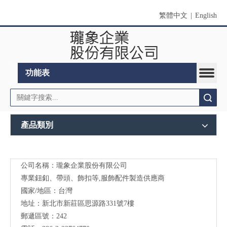
繁體中文
|
English
功能表
搜索
產品類別
公司名稱：瓏象企業股份有限公司
Long
專業鈕釦、帶頭、飾扣等,服飾配件製造供應商
Sky-
國家/地區：台灣
地址：新北市新莊區思源路331號7樓
服裝
郵遞區號：242
輔