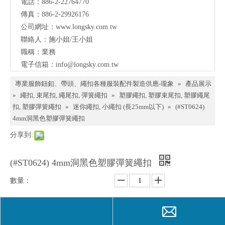
電話：886-2-22764770
料、
傳真：886-2-29926176
鈕
公司網址：
www.longsky.com.tw
聯絡人：施小姐/王小姐
扣、
職稱：業務
扣
電子信箱：
info@longsky.com.tw
環、
專業服飾鈕釦、帶頭、繩扣各種服裝配件製造供應-瓏象
»
產品展示
繩
»
繩扣, 束尾扣, 繩尾扣, 彈簧繩扣
»
塑膠繩扣, 塑膠束尾扣, 塑膠繩尾
扣, 塑膠彈簧繩扣
»
迷你繩扣, 小繩扣 (長25mm以下)
»
(#ST0624)
扣、
4mm洞黑色塑膠彈簧繩扣
服飾
分享到:
配件
製造
(#ST0624) 4mm洞黑色塑膠彈簧繩扣
供應
數量：
與我
們聯
詢價
加入詢價籃