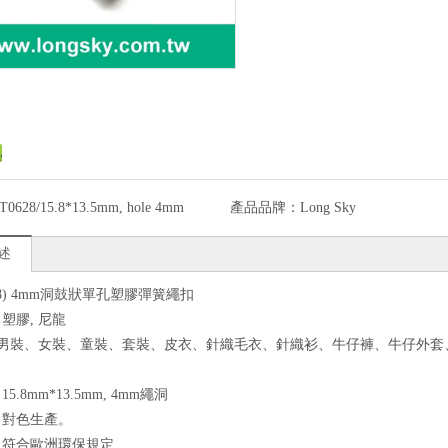
T0628/15.8*13.5mm, hole 4mm
產品品牌：
Long Sky
述
628) 4mm洞鼓狀單孔塑膠彈簧繩扣
：塑膠, 尼龍
途: 男裝、女裝、童裝、套裝、皮衣、針織毛衣、針織衫、牛仔褲、牛仔
15.8mm*13.5mm, 4mm繩洞
色：對色生產。
質：符合歐洲環保規定