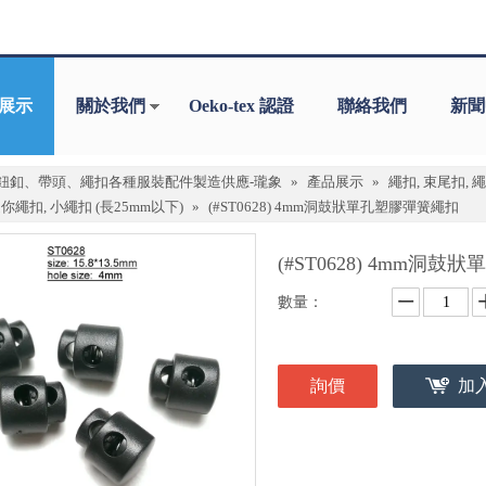
展示
關於我們
Oeko-tex 認證
聯絡我們
新聞
鈕釦、帶頭、繩扣各種服裝配件製造供應-瓏象
»
產品展示
»
繩扣, 束尾扣, 
你繩扣, 小繩扣 (長25mm以下)
»
(#ST0628) 4mm洞鼓狀單孔塑膠彈簧繩扣
(#ST0628) 4mm洞
數量：
詢價
加