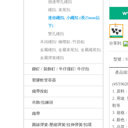
側邊帶孔繩扣
繩扣, 束尾扣
迷你繩扣, 小繩扣 (長25mm以
下)
雙孔繩扣
木頭繩扣/ 橄欖釦 /竹節釦
分享到:
金屬繩扣, 金屬束尾扣, 金屬繩尾扣,
金屬彈簧繩扣
型號：
S
鉚釘 / 裝飾釘 / 牛仔撞釘/ 牛仔扣
產品描
塑膠軟管容器
(#ST0
織帶按釦
1. 原料
2. 用
吊飾/拉鍊頭
鞋等
3. 規格：
織帶
4. 顏
圓線彈簧-壓縮彈簧/拉伸彈簧/扣環
5. 品