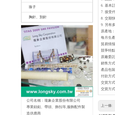
6. 基本
珠子
7. 接受
胸針、別針
8. 交期
9. 另
原產地：
每月生產量
貿易情报：50%
競爭特點
原廠委託
銷售方式
產品包
付款方式
交貨方式
交貨方式
公司名稱：瓏象企業股份有限公司
上一條:
專業鈕釦、帶頭、飾扣等,服飾配件製
造供應商