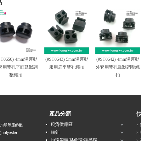
品
ST0650) 4mm洞運動
(#ST0643) 5mm洞運動
(#ST0642) 4mm洞運動
套用雙孔平面鼓狀調
服用扁平雙孔繩扣
外套用雙孔鼓狀調整繩
整繩扣
扣
產品分類
現貨供應區
衣扣環等服飾配
鈕釦
olyester
扣環帶頭/裝飾環/調整環