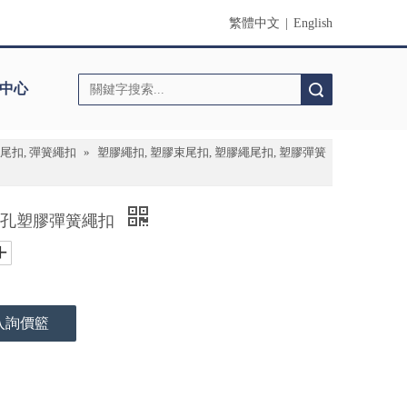
繁體中文
|
English
中心
搜索
繩尾扣, 彈簧繩扣
»
塑膠繩扣, 塑膠束尾扣, 塑膠繩尾扣, 塑膠彈簧
鼓狀單孔塑膠彈簧繩扣
入詢價籃