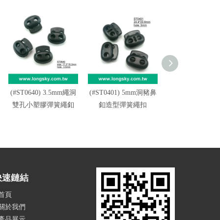
(#ST0640) 3.5mm繩洞
(#ST0401) 5mm洞豬鼻
(#ST0639) 繩洞
雙孔小塑膠彈簧繩釦
釦造型彈簧繩扣
型雙孔調整彈簧
快速鏈結
首頁
關於我們
產品展示