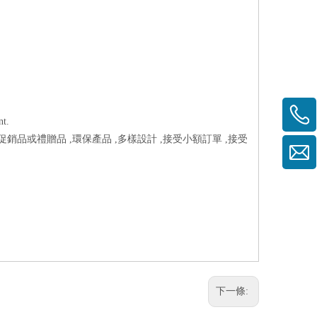
t.
促銷品或禮贈品 ,環保產品 ,多樣設計 ,接受小額訂單 ,接受
下一條: