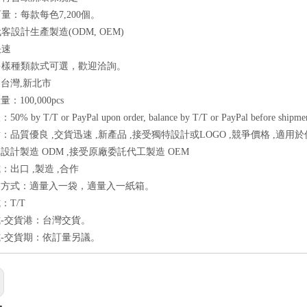
訂量：每款每色7,200個。
代客設計生產製造(ODM, OEM)
快速
有多樣種類款式可選，歡迎洽詢。
台灣,新北市
：100,000pcs
 by T/T or PayPal upon order, balance by T/T or PayPal before shipmen
：品質優良 ,交貨迅速 ,新產品 ,接受獨特設計或LOGO ,競爭價格 ,適用於
設計製造 ODM ,接受原廠委託代工製造 OEM
：出口 ,製造 ,合作
裝方式：適量入一袋，適量入一紙箱。
：T/T
-交貨港：台灣交貨。
-交貨期：依訂量另議。