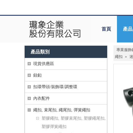
首頁
產品
專業服飾
產品類別
繩扣
»
迷
現貨供應區
鈕釦
扣環帶頭/裝飾環/調整環
內衣配件
繩扣, 束尾扣, 繩尾扣, 彈簧繩扣
塑膠繩扣, 塑膠束尾扣, 塑膠繩尾扣,
塑膠彈簧繩扣