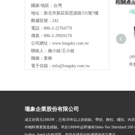
相關產
國家/地區：台灣
地址：新北市新莊區思源路331號7樓
Long Sky- 服裝輔料、鈕扣、扣環、繩扣、
郵遞區號：242
服飾配件製造供應
與我們聯絡
電話：886-2-22764770
傳真：886-2-29926176
公司網址：
www.longsky.com.tw
聯絡人：施小姐/王小姐
(#
職稱：業務
外
電子信箱：
info@longsky.com.tw
瓏象企業股份有限公司
成立於西元1983年，
已有35年以上於鈕釦、帶頭、飾扣、繩扣、內
件輔料專業製造經驗。早於1999年起即擁有Oeko-Tex Standard 100 ( p
button, dyed )
合格證照，提供全球符合歐洲環保規定產品。