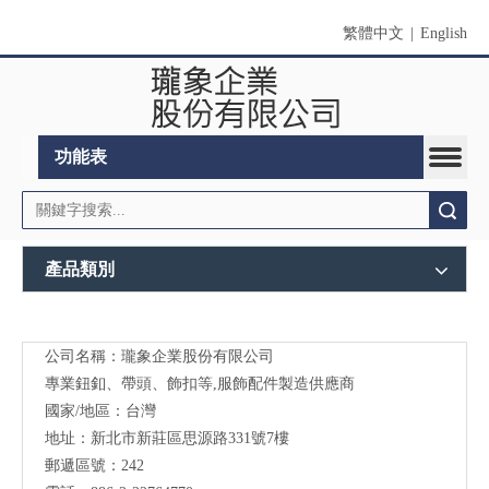
繁體中文
|
English
功能表
搜索
產品類別
公司名稱：瓏象企業股份有限公司
Long
專業鈕釦、帶頭、飾扣等,服飾配件製造供應商
Sky-
國家/地區：台灣
地址：新北市新莊區思源路331號7樓
服裝
郵遞區號：242
輔