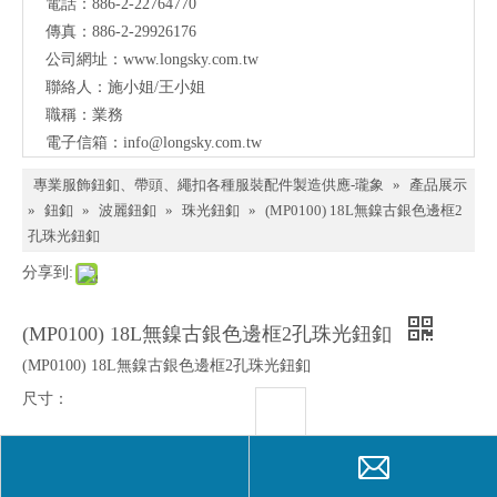
電話：886-2-22764770
料、
傳真：886-2-29926176
鈕
公司網址：
www.longsky.com.tw
聯絡人：施小姐/王小姐
扣、
職稱：業務
扣
電子信箱：
info@longsky.com.tw
環、
專業服飾鈕釦、帶頭、繩扣各種服裝配件製造供應-瓏象
»
產品展示
繩
»
鈕釦
»
波麗鈕釦
»
珠光鈕釦
»
(MP0100) 18L無鎳古銀色邊框2
孔珠光鈕釦
扣、
分享到:
服飾
配件
(MP0100) 18L無鎳古銀色邊框2孔珠光鈕釦
製造
(MP0100) 18L無鎳古銀色邊框2孔珠光鈕釦
供應
尺寸：
與我
們聯
數量：